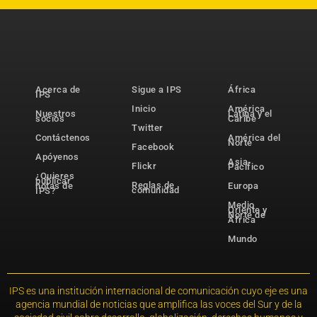
Acerca de
Sigue a IPS
África
IPS
Inicio
América
Nuestros
Latina y el
socios
Caribe
Twitter
Contáctenos
América del
Norte
Facebook
Apóyenos
Asia-
Flickr
Pacífico
¿Quieres
publicar
Reglas de
notas de
Europa
comunidad
IPS?
Medio
Oriente y
Norte de
África
Mundo
IPS es una institución internacional de comunicación cuyo eje es una
agencia mundial de noticias que amplifica las voces del Sur y de la