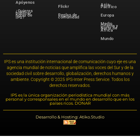
Apóyenos
Asia-
Flickr
Pacífico
¿Quieres
publicar
Reglas de
notas de
Europa
comunidad
IPS?
Medio
Oriente y
Norte de
África
Mundo
IPS es una institución internacional de comunicación cuyo eje es una
agencia mundial de noticias que amplifica las voces del Sur y de la
sociedad civil sobre desarrollo, globalización, derechos humanos y
ambiente. Copyright © 2025 IPS-Inter Press Service. Todos los
derechos reservados.
IPS es la única organización periodística mundial con más
personal y corresponsales en el mundo en desarrollo que en los
países ricos. DONAR
Desarrollo & Hosting: Atiko.Studio