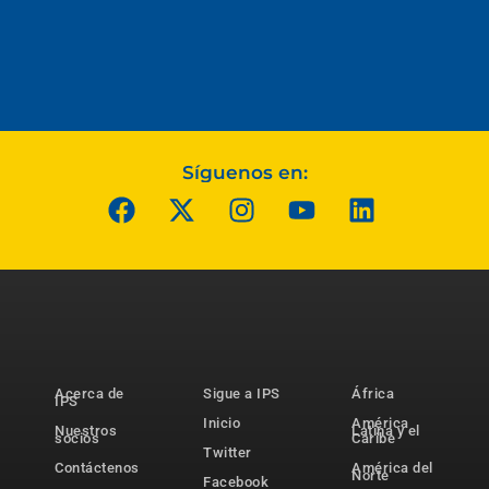
Síguenos en:
Acerca de
Sigue a IPS
África
IPS
Inicio
América
Nuestros
Latina y el
socios
Caribe
Twitter
Contáctenos
América del
Norte
Facebook