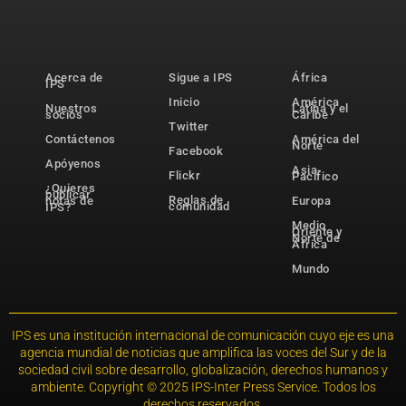
Acerca de
Sigue a IPS
África
IPS
Inicio
América
Nuestros
Latina y el
socios
Caribe
Twitter
Contáctenos
América del
Norte
Facebook
Apóyenos
Asia-
Flickr
Pacífico
¿Quieres
publicar
Reglas de
notas de
Europa
comunidad
IPS?
Medio
Oriente y
Norte de
África
Mundo
IPS es una institución internacional de comunicación cuyo eje es una
agencia mundial de noticias que amplifica las voces del Sur y de la
sociedad civil sobre desarrollo, globalización, derechos humanos y
ambiente. Copyright © 2025 IPS-Inter Press Service. Todos los
derechos reservados.