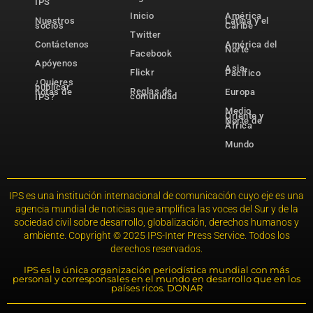
IPS
Inicio
América
Nuestros
Latina y el
socios
Caribe
Twitter
Contáctenos
América del
Norte
Facebook
Apóyenos
Asia-
Flickr
Pacífico
¿Quieres
publicar
Reglas de
notas de
Europa
comunidad
IPS?
Medio
Oriente y
Norte de
África
Mundo
IPS es una institución internacional de comunicación cuyo eje es una
agencia mundial de noticias que amplifica las voces del Sur y de la
sociedad civil sobre desarrollo, globalización, derechos humanos y
ambiente. Copyright © 2025 IPS-Inter Press Service. Todos los
derechos reservados.
IPS es la única organización periodística mundial con más
personal y corresponsales en el mundo en desarrollo que en los
países ricos. DONAR