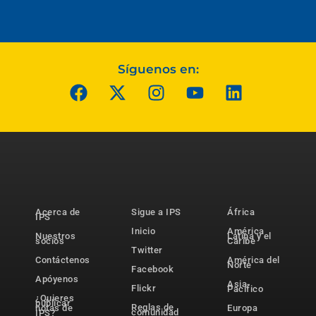
Síguenos en:
Acerca de
Sigue a IPS
África
IPS
Inicio
América
Nuestros
Latina y el
socios
Caribe
Twitter
Contáctenos
América del
Norte
Facebook
Apóyenos
Asia-
Flickr
Pacífico
¿Quieres
publicar
Reglas de
notas de
Europa
comunidad
IPS?