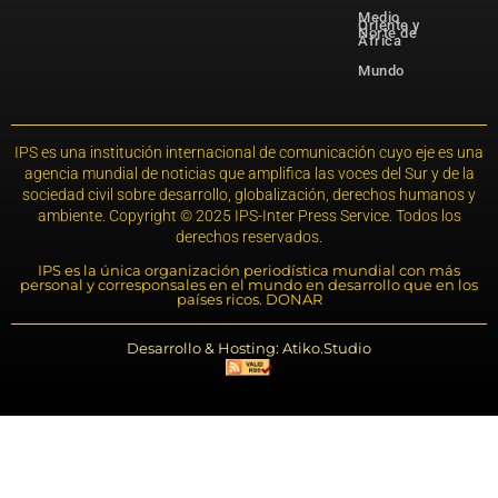
Medio
Oriente y
Norte de
África
Mundo
IPS es una institución internacional de comunicación cuyo eje es una
agencia mundial de noticias que amplifica las voces del Sur y de la
sociedad civil sobre desarrollo, globalización, derechos humanos y
ambiente. Copyright © 2025 IPS-Inter Press Service. Todos los
derechos reservados.
IPS es la única organización periodística mundial con más
personal y corresponsales en el mundo en desarrollo que en los
países ricos. DONAR
Desarrollo & Hosting: Atiko.Studio