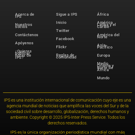
Acerca de
Sigue a IPS
África
IPS
Inicio
América
Nuestros
Latina y el
socios
Caribe
Twitter
Contáctenos
América del
Norte
Facebook
Apóyenos
Asia-
Flickr
Pacífico
¿Quieres
publicar
Reglas de
notas de
Europa
comunidad
IPS?
Medio
Oriente y
Norte de
África
Mundo
IPS es una institución internacional de comunicación cuyo eje es una
agencia mundial de noticias que amplifica las voces del Sur y de la
sociedad civil sobre desarrollo, globalización, derechos humanos y
ambiente. Copyright © 2025 IPS-Inter Press Service. Todos los
derechos reservados.
IPS es la única organización periodística mundial con más