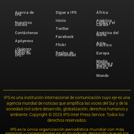
Acerca de
Sigue a IPS
África
IPS
Inicio
América
Nuestros
Latina y el
socios
Caribe
Twitter
Contáctenos
América del
Norte
Facebook
Apóyenos
Asia-
Flickr
Pacífico
¿Quieres
publicar
Reglas de
notas de
Europa
comunidad
IPS?
Medio
Oriente y
Norte de
África
Mundo
IPS es una institución internacional de comunicación cuyo eje es una
agencia mundial de noticias que amplifica las voces del Sur y de la
sociedad civil sobre desarrollo, globalización, derechos humanos y
ambiente. Copyright © 2025 IPS-Inter Press Service. Todos los
derechos reservados.
IPS es la única organización periodística mundial con más
personal y corresponsales en el mundo en desarrollo que en los