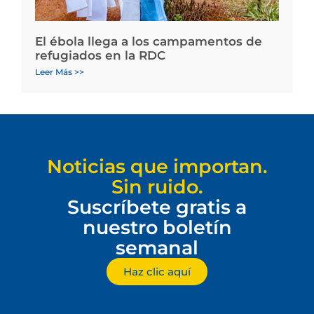
El ébola llega a los campamentos de
refugiados en la RDC
Leer Más >>
Noticias que importan.
Sin ruido.
Suscríbete gratis a
nuestro boletín
semanal
Haz clic aquí