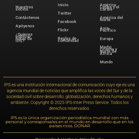
Inicio
América
Nuestros
Latina y el
socios
Caribe
Twitter
Contáctenos
América del
Norte
Facebook
Apóyenos
Asia-
Flickr
Pacífico
¿Quieres
publicar
Reglas de
notas de
Europa
comunidad
IPS?
Medio
Oriente y
Norte de
África
Mundo
IPS es una institución internacional de comunicación cuyo eje es una
agencia mundial de noticias que amplifica las voces del Sur y de la
sociedad civil sobre desarrollo, globalización, derechos humanos y
ambiente. Copyright © 2025 IPS-Inter Press Service. Todos los
derechos reservados.
IPS es la única organización periodística mundial con más
personal y corresponsales en el mundo en desarrollo que en los
países ricos. DONAR