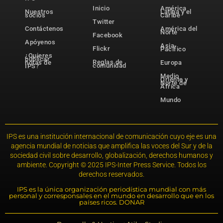
Inicio
América
Nuestros
Latina y el
socios
Caribe
Twitter
Contáctenos
América del
Norte
Facebook
Apóyenos
Asia-
Flickr
Pacífico
¿Quieres
publicar
Reglas de
notas de
Europa
comunidad
IPS?
Medio
Oriente y
Norte de
África
Mundo
IPS es una institución internacional de comunicación cuyo eje es una
agencia mundial de noticias que amplifica las voces del Sur y de la
sociedad civil sobre desarrollo, globalización, derechos humanos y
ambiente. Copyright © 2025 IPS-Inter Press Service. Todos los
derechos reservados.
IPS es la única organización periodística mundial con más
personal y corresponsales en el mundo en desarrollo que en los
países ricos. DONAR