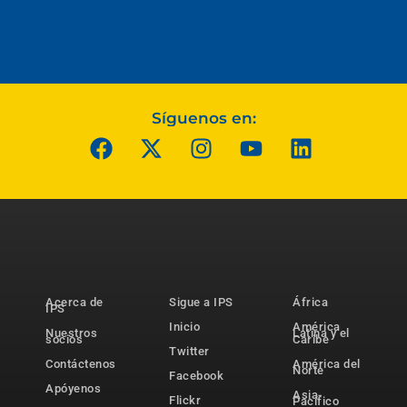
Síguenos en:
Acerca de
Sigue a IPS
África
IPS
Inicio
América
Nuestros
Latina y el
socios
Caribe
Twitter
Contáctenos
América del
Norte
Facebook
Apóyenos
Asia-
Flickr
Pacífico