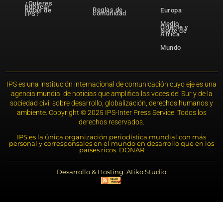
¿Quieres
publicar
Reglas de
notas de
Europa
comunidad
IPS?
Medio
Oriente y
Norte de
África
Mundo
IPS es una institución internacional de comunicación cuyo eje es una
agencia mundial de noticias que amplifica las voces del Sur y de la
sociedad civil sobre desarrollo, globalización, derechos humanos y
ambiente. Copyright © 2025 IPS-Inter Press Service. Todos los
derechos reservados.
IPS es la única organización periodística mundial con más
personal y corresponsales en el mundo en desarrollo que en los
países ricos. DONAR
Desarrollo & Hosting: Atiko.Studio