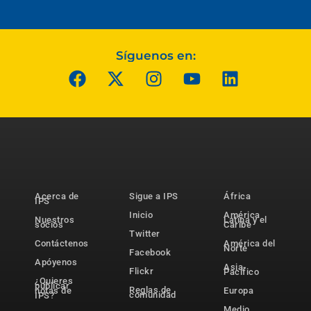
Síguenos en:
Acerca de
Sigue a IPS
África
IPS
Inicio
América
Nuestros
Latina y el
socios
Caribe
Twitter
Contáctenos
América del
Norte
Facebook
Apóyenos
Asia-
Flickr
Pacífico
¿Quieres
publicar
Reglas de
notas de
Europa
comunidad
IPS?
Medio