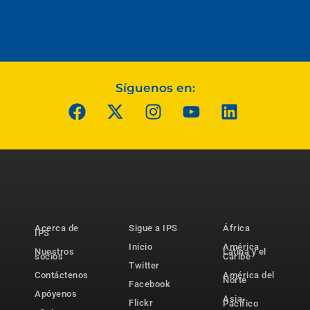
Síguenos en:
Acerca de
Sigue a IPS
África
IPS
Inicio
América
Nuestros
Latina y el
socios
Caribe
Twitter
Contáctenos
América del
Norte
Facebook
Apóyenos
Asia-
Flickr
Pacífico