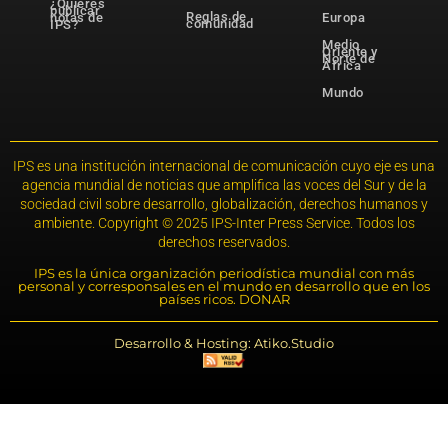
¿Quieres
publicar
Reglas de
notas de
Europa
comunidad
IPS?
Medio
Oriente y
Norte de
África
Mundo
IPS es una institución internacional de comunicación cuyo eje es una
agencia mundial de noticias que amplifica las voces del Sur y de la
sociedad civil sobre desarrollo, globalización, derechos humanos y
ambiente. Copyright © 2025 IPS-Inter Press Service. Todos los
derechos reservados.
IPS es la única organización periodística mundial con más
personal y corresponsales en el mundo en desarrollo que en los
países ricos. DONAR
Desarrollo & Hosting: Atiko.Studio