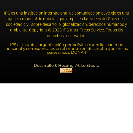
IPS es una institución internacional de comunicación cuyo eje es una
agencia mundial de noticias que amplifica las voces del Sur y de la
sociedad civil sobre desarrollo, globalización, derechos humanos y
ambiente. Copyright © 2025 IPS-Inter Press Service. Todos los
derechos reservados.
IPS es la única organización periodística mundial con más
personal y corresponsales en el mundo en desarrollo que en los
países ricos. DONAR
Desarrollo & Hosting: Atiko.Studio