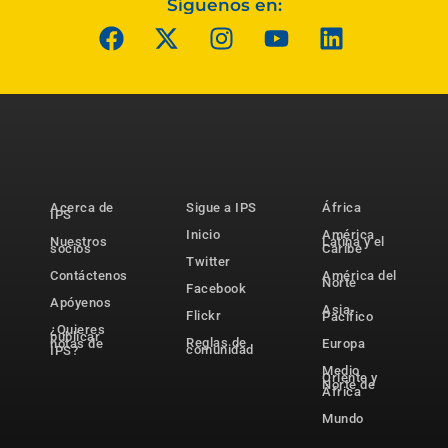
Síguenos en:
Acerca de
Sigue a IPS
África
IPS
Inicio
América
Nuestros
Latina y el
socios
Caribe
Twitter
Contáctenos
América del
Norte
Facebook
Apóyenos
Asia-
Flickr
Pacífico
¿Quieres
publicar
Reglas de
notas de
Europa
comunidad
IPS?
Medio
Oriente y
Norte de
África
Mundo