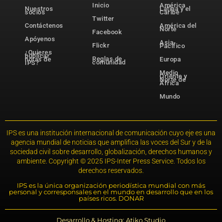
Inicio
América
Nuestros
Latina y el
socios
Caribe
Twitter
Contáctenos
América del
Norte
Facebook
Apóyenos
Asia-
Flickr
Pacífico
¿Quieres
publicar
Reglas de
notas de
Europa
comunidad
IPS?
Medio
Oriente y
Norte de
África
Mundo
IPS es una institución internacional de comunicación cuyo eje es una
agencia mundial de noticias que amplifica las voces del Sur y de la
sociedad civil sobre desarrollo, globalización, derechos humanos y
ambiente. Copyright © 2025 IPS-Inter Press Service. Todos los
derechos reservados.
IPS es la única organización periodística mundial con más
personal y corresponsales en el mundo en desarrollo que en los
países ricos. DONAR
Desarrollo & Hosting: Atiko.Studio