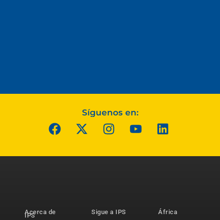
Síguenos en:
Acerca de
Sigue a IPS
África
IPS