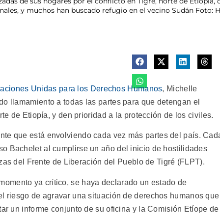
as de sus hogares por el conflicto en Tigré, norte de Etiopía, d
ionales, y muchos han buscado refugio en el vecino Sudán Foto:
 Naciones Unidas para los Derechos Humanos
, Michelle
do llamamiento a todas las partes para que detengan el
te de Etiopía, y den prioridad a la protección de los civiles.
nte que está envolviendo cada vez más partes del país. Cad
o Bachelet al cumplirse un año del inicio de hostilidades
erzas del Frente de Liberación del Pueblo de Tigré (FLPT).
omento ya crítico, se haya declarado un estado de
 el riesgo de agravar una situación de derechos humanos que
tar un informe conjunto de su oficina y la Comisión Etíope de