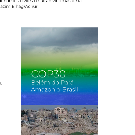
onde los civiles resultan víctimas de la
 Hazim Elhag/Acnur
a