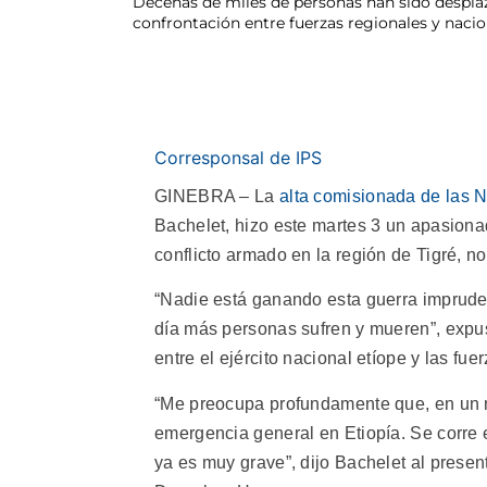
Decenas de miles de personas han sido desplazad
confrontación entre fuerzas regionales y nac
Corresponsal de IPS
GINEBRA – La
alta comisionada de las
Bachelet, hizo este martes 3 un apasiona
conflicto armado en la región de Tigré, nor
“Nadie está ganando esta guerra imprude
día más personas sufren y mueren”, expus
entre el ejército nacional etíope y las fu
“Me preocupa profundamente que, en un m
emergencia general en Etiopía. Se corre
ya es muy grave”, dijo Bachelet al presen