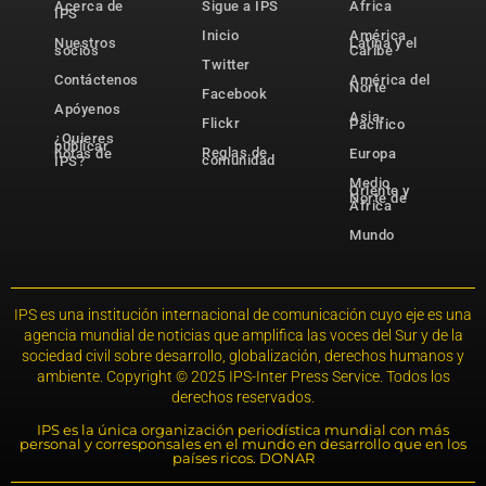
Acerca de
Sigue a IPS
África
IPS
Inicio
América
Nuestros
Latina y el
socios
Caribe
Twitter
Contáctenos
América del
Norte
Facebook
Apóyenos
Asia-
Flickr
Pacífico
¿Quieres
publicar
Reglas de
notas de
Europa
comunidad
IPS?
Medio
Oriente y
Norte de
África
Mundo
IPS es una institución internacional de comunicación cuyo eje es una
agencia mundial de noticias que amplifica las voces del Sur y de la
sociedad civil sobre desarrollo, globalización, derechos humanos y
ambiente. Copyright © 2025 IPS-Inter Press Service. Todos los
derechos reservados.
IPS es la única organización periodística mundial con más
personal y corresponsales en el mundo en desarrollo que en los
países ricos. DONAR