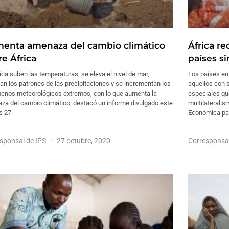
enta amenaza del cambio climático
África r
re África
países sin
ica suben las temperaturas, se eleva el nivel de mar,
Los países en 
n los patrones de las precipitaciones y se incrementan los
aquellos con 
enos meteorológicos extremos, con lo que aumenta la
especiales qu
za del cambio climático, destacó un informe divulgado este
multilateralis
s 27
Económica pa
sponsal de IPS
27 octubre, 2020
Corresponsa