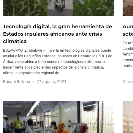
Tecnología digital, la gran herramienta de
Aum
Estados insulares africanos ante crisis
sob
climática
En Áfr
cambia
BULAWAYO, Zimbabwe – Invertir en tecnologías digitales puede
fenóm
ayudar a los Pequeños Estados Insulares en Desarrollo (PEID) de
amena
África, vulnerables a fenómenos meteorológicos extremos, a
marte
hacer frente a los crecientes impactos de la crisis climática,
afirma la organización regional de
Busani Bafana
27 agosto, 2021
Corre