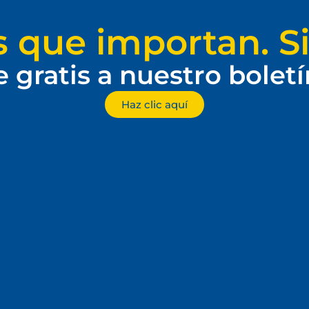
s que importan. Si
e gratis a nuestro bolet
Haz clic aquí