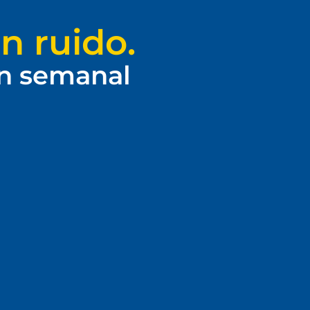
n ruido.
ín semanal