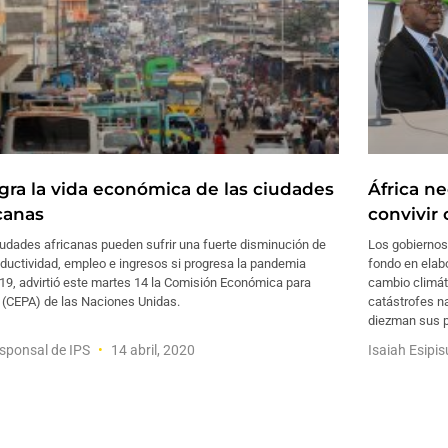
igra la vida económica de las ciudades
África n
icanas
convivir
udades africanas pueden sufrir una fuerte disminución de
Los gobiernos
ductividad, empleo e ingresos si progresa la pandemia
fondo en elab
19, advirtió este martes 14 la Comisión Económica para
cambio climát
 (CEPA) de las Naciones Unidas.
catástrofes n
diezman sus 
sponsal de IPS
14 abril, 2020
Isaiah Esipi