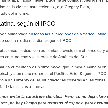
d humana, principalmente la quema de combustibles fósiles. E
as en la ciencia más reciente», dijo Gregory Flato,
ado del informe.
Latina, según el IPCC
hayan aumentado
en todas las subregiones de América Latina
ido que la media mundial, según el IPCC.
itaciones medias, con aumentos previstos en el noroeste y e
s en el noreste y el suroeste de América del Sur.
l mar ha aumentado a un ritmo mayor que la media mundial en
ropical, y a un ritmo menor en el Pacífico Este. Según el IPCC,
ndo a un aumento de las inundaciones costeras en las zonas
oría de las costas arenosas.
s evitar la catástrofe climática. Pero, como deja claro 
orme, no hay tiempo para retrasos ni espacio para excus