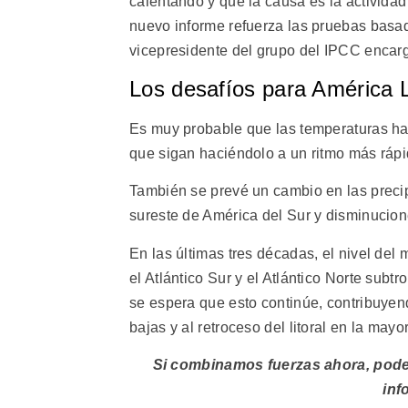
calentando y que la causa es la activida
nuevo informe refuerza las pruebas basad
vicepresidente del grupo del IPCC encarg
Los desafíos para América 
Es muy probable que las temperaturas 
que sigan haciéndolo a un ritmo más ráp
También se prevé un cambio en las precip
sureste de América del Sur y disminucione
En las últimas tres décadas, el nivel de
el Atlántico Sur y el Atlántico Norte subt
se espera que esto continúe, contribuye
bajas y al retroceso del litoral en la may
Si combinamos fuerzas ahora, podemo
inf