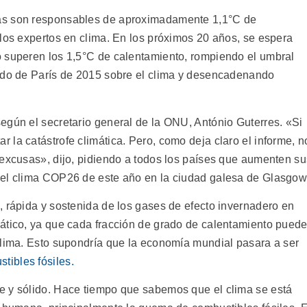
as son responsables de aproximadamente 1,1°C de
 los expertos en clima. En los próximos 20 años, se espera
o superen los 1,5°C de calentamiento, rompiendo el umbral
erdo de París de 2015 sobre el clima y desencadenando
egún el secretario general de la ONU, António Guterres. «Si
la catástrofe climática. Pero, como deja claro el informe, n
 excusas», dijo, pidiendo a todos los países que aumenten su
del clima COP26 de este año en la ciudad galesa de Glasgow
, rápida y sostenida de los gases de efecto invernadero en
ático, ya que cada fracción de grado de calentamiento pued
clima. Esto supondría que la economía mundial pasara a ser
tibles fósiles.
e y sólido. Hace tiempo que sabemos que el clima se está