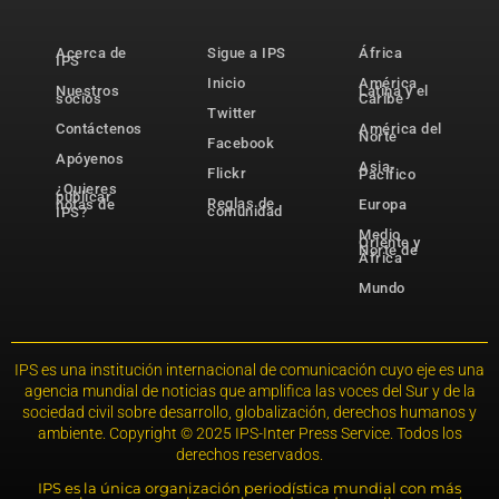
Acerca de
Sigue a IPS
África
IPS
Inicio
América
Nuestros
Latina y el
socios
Caribe
Twitter
Contáctenos
América del
Norte
Facebook
Apóyenos
Asia-
Flickr
Pacífico
¿Quieres
publicar
Reglas de
notas de
Europa
comunidad
IPS?
Medio
Oriente y
Norte de
África
Mundo
IPS es una institución internacional de comunicación cuyo eje es una
agencia mundial de noticias que amplifica las voces del Sur y de la
sociedad civil sobre desarrollo, globalización, derechos humanos y
ambiente. Copyright © 2025 IPS-Inter Press Service. Todos los
derechos reservados.
IPS es la única organización periodística mundial con más