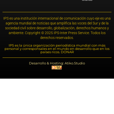
IPS es una institución internacional de comunicación cuyo eje es una
agencia mundial de noticias que amplifica las voces del Sur y de la
sociedad civil sobre desarrollo, globalización, derechos humanos y
ambiente. Copyright © 2025 IPS-Inter Press Service. Todos los
derechos reservados.
IPS es la única organización periodística mundial con más
personal y corresponsales en el mundo en desarrollo que en los
países ricos. DONAR
Desarrollo & Hosting: Atiko.Studio