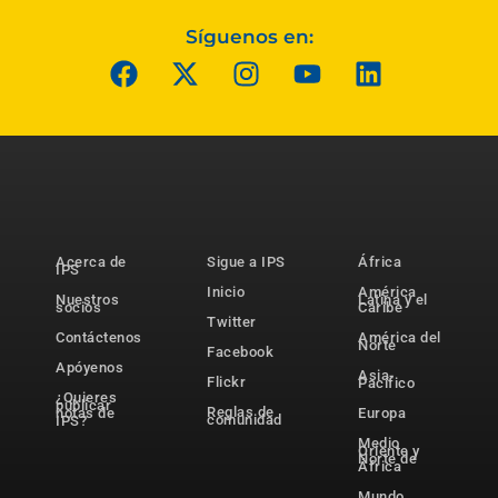
Síguenos en:
Acerca de
Sigue a IPS
África
IPS
Inicio
América
Nuestros
Latina y el
socios
Caribe
Twitter
Contáctenos
América del
Norte
Facebook
Apóyenos
Asia-
Flickr
Pacífico
¿Quieres
publicar
Reglas de
notas de
Europa
comunidad
IPS?
Medio
Oriente y
Norte de
África
Mundo