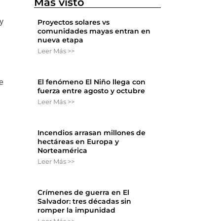
Más visto
 y
Proyectos solares vs
comunidades mayas entran en
nueva etapa
Leer Más >>
El fenómeno El Niño llega con
e
fuerza entre agosto y octubre
Leer Más >>
Incendios arrasan millones de
hectáreas en Europa y
Norteamérica
Leer Más >>
Crímenes de guerra en El
Salvador: tres décadas sin
n
romper la impunidad