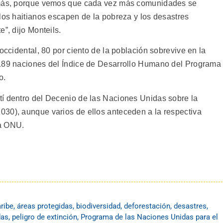
a más, porque vemos que cada vez más comunidades se
los haitianos escapen de la pobreza y los desastres
”, dijo Monteils.
occidental, 80 por ciento de la población sobrevive en la
 189 naciones del Índice de Desarrollo Humano del Programa
o.
í dentro del Decenio de las Naciones Unidas sobre la
30), aunque varios de ellos anteceden a la respectiva
la ONU.
aribe
,
áreas protegidas
,
biodiversidad
,
deforestación
,
desastres
,
das
,
peligro de extinción
,
Programa de las Naciones Unidas para el