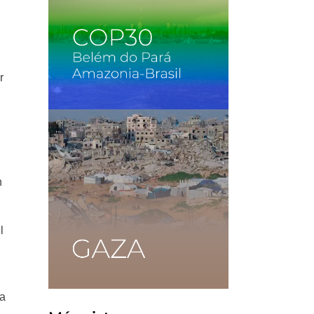
r
n
l
la