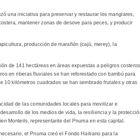
 una iniciativa para preservar y restaurar los manglares,
a costera, mantener zonas de desove para peces, y producir
 apicultura, producción de marañón (cajú, merey), la
ación de 141 hectáreas en áreas expuestas a peligros costero
ros en riberas fluviales se han reforestado con bambú para
 de 10 kilómetros cuadrados se han sembrado frutales y otras
acidad de las comunidades locales para movilizar e
sarrollo de los medios de vida, la resiliencia y la protecció
ien Monteils, representante del Pnuma en esta capital.
o necesario, el Pnuma creó el Fondo Haitiano para la