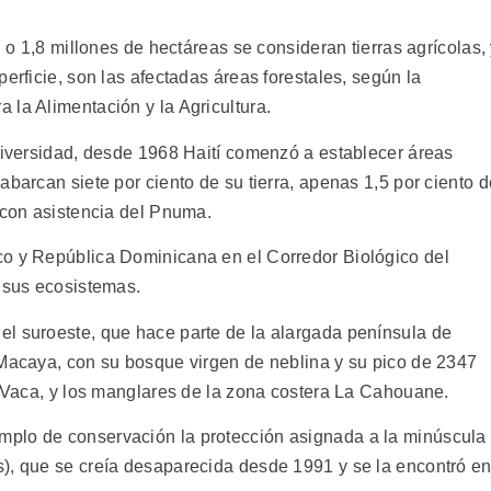
d o 1,8 millones de hectáreas se consideran tierras agrícolas,
erficie, son las afectadas áreas forestales, según la
 la Alimentación y la Agricultura.
odiversidad, desde 1968 Haití comenzó a establecer áreas
abarcan siete por ciento de su tierra, apenas 1,5 por ciento d
 con asistencia del Pnuma.
co y República Dominicana en el Corredor Biológico del
e sus ecosistemas.
l suroeste, que hace parte de la alargada península de
 Macaya, con su bosque virgen de neblina y su pico de 2347
e Vaca, y los manglares de la zona costera La Cahouane.
plo de conservación la protección asignada a la minúscula
), que se creía desaparecida desde 1991 y se la encontró e