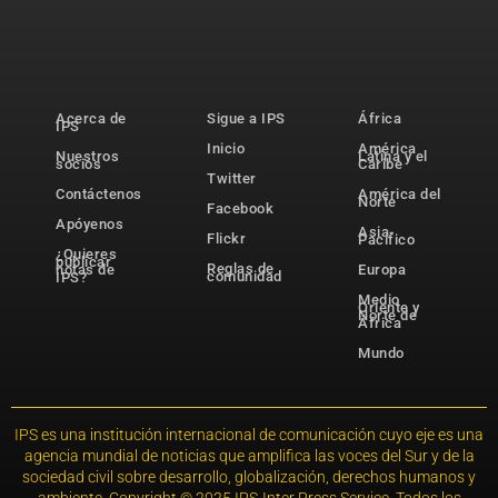
Acerca de
Sigue a IPS
África
IPS
Inicio
América
Nuestros
Latina y el
socios
Caribe
Twitter
Contáctenos
América del
Norte
Facebook
Apóyenos
Asia-
Flickr
Pacífico
¿Quieres
publicar
Reglas de
notas de
Europa
comunidad
IPS?
Medio
Oriente y
Norte de
África
Mundo
IPS es una institución internacional de comunicación cuyo eje es una
agencia mundial de noticias que amplifica las voces del Sur y de la
sociedad civil sobre desarrollo, globalización, derechos humanos y