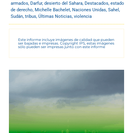
armados
,
Darfur
,
desierto del Sahara
,
Destacados
,
estado
de derecho
,
Michelle Bachelet
,
Naciones Unidas
,
Sahel
,
Sudán
,
tribus
,
Últimas Noticias
,
violencia
Este informe incluye imágenes de calidad que pueden
ser bajadas e impresas. Copyright IPS, estas imágenes
sólo pueden ser impresas junto con este informe