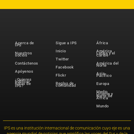
Acerca de
Sigue a IPS
África
IPS
Inicio
América
Nuestros
Latina y el
socios
Caribe
Twitter
Contáctenos
América del
Norte
Facebook
Apóyenos
Asia-
Flickr
Pacífico
¿Quieres
publicar
Reglas de
notas de
Europa
comunidad
IPS?
Medio
Oriente y
Norte de
África
Mundo
IPS es una institución internacional de comunicación cuyo eje es una
agencia mundial de noticias que amplifica las voces del Sur y de la