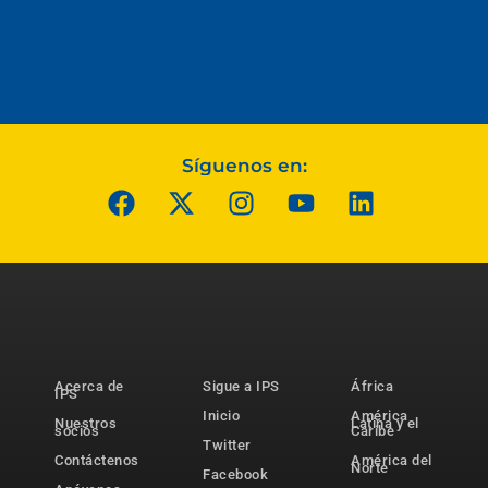
Síguenos en:
Acerca de
Sigue a IPS
África
IPS
Inicio
América
Nuestros
Latina y el
socios
Caribe
Twitter
Contáctenos
América del
Norte
Facebook