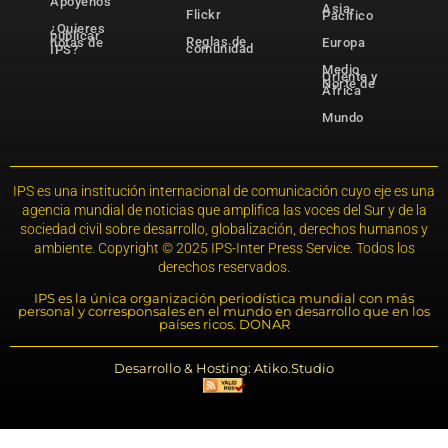
Apóyenos
Asia-
Flickr
Pacífico
¿Quieres
publicar
Reglas de
notas de
Europa
comunidad
IPS?
Medio
Oriente y
Norte de
África
Mundo
IPS es una institución internacional de comunicación cuyo eje es una
agencia mundial de noticias que amplifica las voces del Sur y de la
sociedad civil sobre desarrollo, globalización, derechos humanos y
ambiente. Copyright © 2025 IPS-Inter Press Service. Todos los
derechos reservados.
IPS es la única organización periodística mundial con más
personal y corresponsales en el mundo en desarrollo que en los
países ricos. DONAR
Desarrollo & Hosting: Atiko.Studio