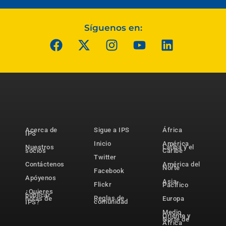
Síguenos en:
Acerca de
Sigue a IPS
África
IPS
Inicio
América
Nuestros
Latina y el
socios
Caribe
Twitter
Contáctenos
América del
Norte
Facebook
Apóyenos
Asia-
Flickr
Pacífico
¿Quieres
publicar
Reglas de
notas de
Europa
comunidad
IPS?
Medio
Oriente y
Norte de
África