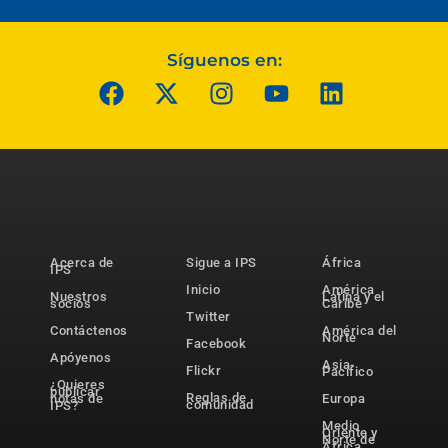
Síguenos en:
Acerca de
Sigue a IPS
África
IPS
Inicio
América
Nuestros
Latina y el
socios
Caribe
Twitter
Contáctenos
América del
Norte
Facebook
Apóyenos
Asia-
Flickr
Pacífico
¿Quieres
publicar
Reglas de
notas de
Europa
comunidad
IPS?
Medio
Oriente y
Norte de
África