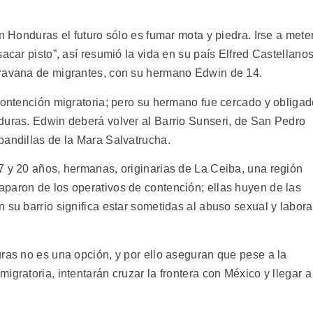
n Honduras el futuro sólo es fumar mota y piedra. Irse a mete
acar pisto”, así resumió la vida en su país Elfred Castellanos
aravana de migrantes, con su hermano Edwin de 14.
 contención migratoria; pero su hermano fue cercado y obliga
duras. Edwin deberá volver al Barrio Sunseri, de San Pedro
pandillas de la Mara Salvatrucha.
7 y 20 años, hermanas, originarias de La Ceiba, una región
paron de los operativos de contención; ellas huyen de las
 su barrio significa estar sometidas al abuso sexual y labora
uras no es una opción, y por ello aseguran que pese a la
igratoria, intentarán cruzar la frontera con México y llegar a