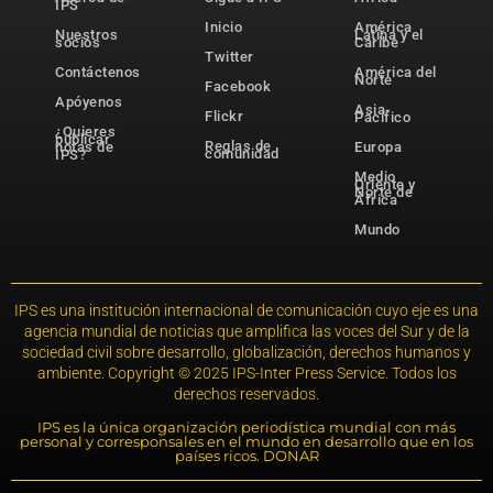
IPS
Inicio
América
Nuestros
Latina y el
socios
Caribe
Twitter
Contáctenos
América del
Norte
Facebook
Apóyenos
Asia-
Flickr
Pacífico
¿Quieres
publicar
Reglas de
notas de
Europa
comunidad
IPS?
Medio
Oriente y
Norte de
África
Mundo
IPS es una institución internacional de comunicación cuyo eje es una
agencia mundial de noticias que amplifica las voces del Sur y de la
sociedad civil sobre desarrollo, globalización, derechos humanos y
ambiente. Copyright © 2025 IPS-Inter Press Service. Todos los
derechos reservados.
IPS es la única organización periodística mundial con más
personal y corresponsales en el mundo en desarrollo que en los
países ricos. DONAR