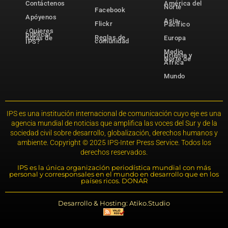
Contáctenos
América del
Norte
Facebook
Apóyenos
Asia-
Flickr
Pacífico
¿Quieres
publicar
Reglas de
notas de
Europa
comunidad
IPS?
Medio
Oriente y
Norte de
África
Mundo
IPS es una institución internacional de comunicación cuyo eje es una
agencia mundial de noticias que amplifica las voces del Sur y de la
sociedad civil sobre desarrollo, globalización, derechos humanos y
ambiente. Copyright © 2025 IPS-Inter Press Service. Todos los
derechos reservados.
IPS es la única organización periodística mundial con más
personal y corresponsales en el mundo en desarrollo que en los
países ricos. DONAR
Desarrollo & Hosting: Atiko.Studio