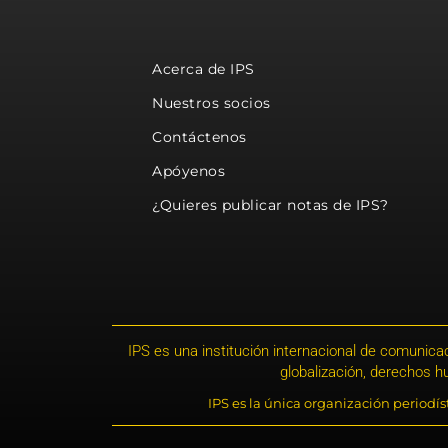
Acerca de IPS
Nuestros socios
Contáctenos
Apóyenos
¿Quieres publicar notas de IPS?
IPS es una institución internacional de comunicac
globalización, derechos 
IPS es la única organización periodí