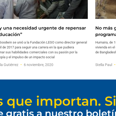
y una necesidad urgente de repensar
No más g
educación”
programa
Goodwin se unió a la Fundación LEGO como director general
Humaira, de 15
il de 2017 para seguir una carrera en la que pudiera
vivienda en el
nar sus habilidades comerciales con su pasión por la
de Bangladesh
ropía y el impulso de un impacto social
lla Gutiérrez
6 noviembre, 2020
Stella Paul
s que importan. Si
e gratis a nuestro bolet