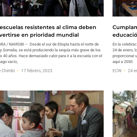
 escuelas resistentes al clima deben
Cumplam
vertirse en prioridad mundial
educació
RA / NAIROBI – Desde el sur de Etiopía hasta el norte de
En la celebrac
y Somalia, se está produciendo la sequía más grave de los
24 de enero, 
s 40 años. Hace demasiado calor para ir a la escuela con el
proporcionar 
ago vacío,
aquí a 2030.
e Chimbi
17 febrero, 2023
ECW
24 e