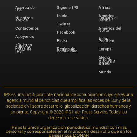
Acerca de
Sigue a IPS
África
IPS
Inicio
América
Nuestros
Latina y el
socios
Caribe
Twitter
Contáctenos
América del
Norte
Facebook
Apóyenos
Asia-
Flickr
Pacífico
¿Quieres
publicar
Reglas de
notas de
Europa
comunidad
IPS?
Medio
Oriente y
Norte de
África
Mundo
IPS es una institución internacional de comunicación cuyo eje es una
agencia mundial de noticias que amplifica las voces del Sur y de la
sociedad civil sobre desarrollo, globalización, derechos humanos y
ambiente. Copyright © 2025 IPS-Inter Press Service. Todos los
derechos reservados.
IPS es la única organización periodística mundial con más
personal y corresponsales en el mundo en desarrollo que en los
países ricos. DONAR