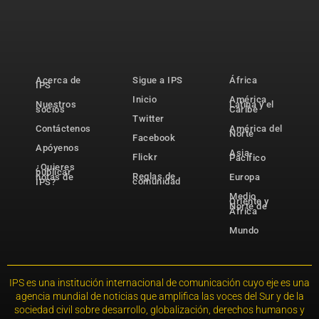
Acerca de
Sigue a IPS
África
IPS
Inicio
América
Nuestros
Latina y el
socios
Caribe
Twitter
Contáctenos
América del
Norte
Facebook
Apóyenos
Asia-
Flickr
Pacífico
¿Quieres
publicar
Reglas de
notas de
Europa
comunidad
IPS?
Medio
Oriente y
Norte de
África
Mundo
IPS es una institución internacional de comunicación cuyo eje es una
agencia mundial de noticias que amplifica las voces del Sur y de la
sociedad civil sobre desarrollo, globalización, derechos humanos y