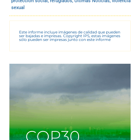
protección social
,
refugiados
,
Últimas Noticias
,
violencia
sexual
Este informe incluye imágenes de calidad que pueden
ser bajadas e impresas. Copyright IPS, estas imágenes
sólo pueden ser impresas junto con este informe