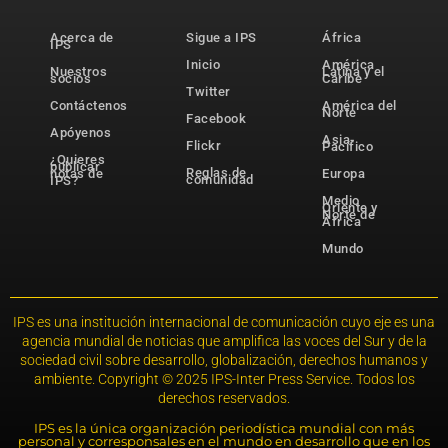
Acerca de
Sigue a IPS
África
IPS
Inicio
América
Nuestros
Latina y el
socios
Caribe
Twitter
Contáctenos
América del
Norte
Facebook
Apóyenos
Asia-
Flickr
Pacífico
¿Quieres
publicar
Reglas de
notas de
Europa
comunidad
IPS?
Medio
Oriente y
Norte de
África
Mundo
IPS es una institución internacional de comunicación cuyo eje es una
agencia mundial de noticias que amplifica las voces del Sur y de la
sociedad civil sobre desarrollo, globalización, derechos humanos y
ambiente. Copyright © 2025 IPS-Inter Press Service. Todos los
derechos reservados.
IPS es la única organización periodística mundial con más
personal y corresponsales en el mundo en desarrollo que en los