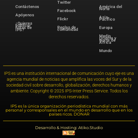
Twitter
Contáctenos
América del
Norte
Facebook
Apóyenos
Asia-
Flickr
Pacífico
¿Quieres
publicar
Reglas de
notas de
Europa
comunidad
IPS?
Medio
Oriente y
Norte de
África
Mundo
IPS es una institución internacional de comunicación cuyo eje es una
agencia mundial de noticias que amplifica las voces del Sur y de la
sociedad civil sobre desarrollo, globalización, derechos humanos y
ambiente. Copyright © 2025 IPS-Inter Press Service. Todos los
derechos reservados.
IPS es la única organización periodística mundial con más
personal y corresponsales en el mundo en desarrollo que en los
países ricos. DONAR
Desarrollo & Hosting: Atiko.Studio