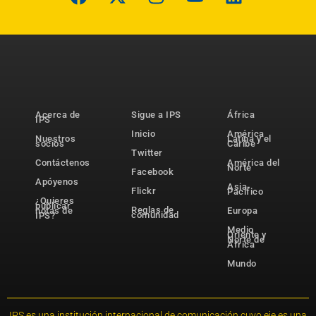
Acerca de
Sigue a IPS
África
IPS
Inicio
América
Nuestros
Latina y el
socios
Caribe
Twitter
Contáctenos
América del
Norte
Facebook
Apóyenos
Asia-
Flickr
Pacífico
¿Quieres
publicar
Reglas de
notas de
Europa
comunidad
IPS?
Medio
Oriente y
Norte de
África
Mundo
IPS es una institución internacional de comunicación cuyo eje es una