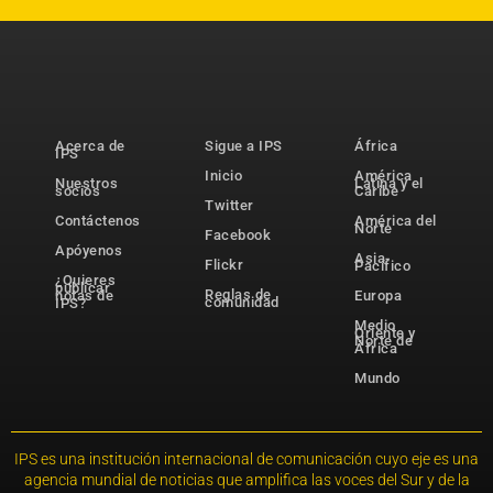
Acerca de
Sigue a IPS
África
IPS
Inicio
América
Nuestros
Latina y el
socios
Caribe
Twitter
Contáctenos
América del
Norte
Facebook
Apóyenos
Asia-
Flickr
Pacífico
¿Quieres
publicar
Reglas de
notas de
Europa
comunidad
IPS?
Medio
Oriente y
Norte de
África
Mundo
IPS es una institución internacional de comunicación cuyo eje es una
agencia mundial de noticias que amplifica las voces del Sur y de la