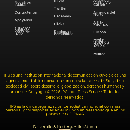
Inicio
América
Nuestros
Latina y el
socios
Caribe
Twitter
Contáctenos
América del
Norte
Facebook
Apóyenos
Asia-
Flickr
Pacífico
¿Quieres
publicar
Reglas de
notas de
Europa
comunidad
IPS?
Medio
Oriente y
Norte de
África
Mundo
IPS es una institución internacional de comunicación cuyo eje es una
agencia mundial de noticias que amplifica las voces del Sur y de la
sociedad civil sobre desarrollo, globalización, derechos humanos y
ambiente. Copyright © 2025 IPS-Inter Press Service. Todos los
derechos reservados.
IPS es la única organización periodística mundial con más
personal y corresponsales en el mundo en desarrollo que en los
países ricos. DONAR
Desarrollo & Hosting: Atiko.Studio