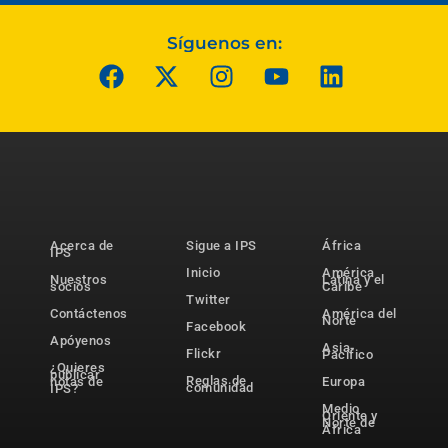
Síguenos en:
Acerca de
Sigue a IPS
África
IPS
Inicio
América
Nuestros
Latina y el
socios
Caribe
Twitter
Contáctenos
América del
Norte
Facebook
Apóyenos
Asia-
Flickr
Pacífico
¿Quieres
publicar
Reglas de
notas de
Europa
comunidad
IPS?
Medio
Oriente y
Norte de
África