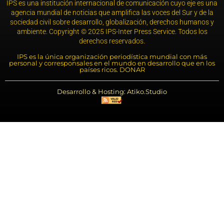
IPS es una institución internacional de comunicación cuyo eje es una
agencia mundial de noticias que amplifica las voces del Sur y de la
sociedad civil sobre desarrollo, globalización, derechos humanos y
ambiente. Copyright © 2025 IPS-Inter Press Service. Todos los
derechos reservados.
IPS es la única organización periodística mundial con más
personal y corresponsales en el mundo en desarrollo que en los
países ricos. DONAR
Desarrollo & Hosting: Atiko.Studio