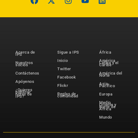
Acerca de
Sigue a IPS
África
IPS
Inicio
América
Nuestros
Latina y el
socios
Caribe
Twitter
Contáctenos
América del
Norte
Facebook
Apóyenos
Asia-
Flickr
Pacífico
¿Quieres
publicar
Reglas de
notas de
Europa
comunidad
IPS?
Medio
Oriente y
Norte de
África
Mundo