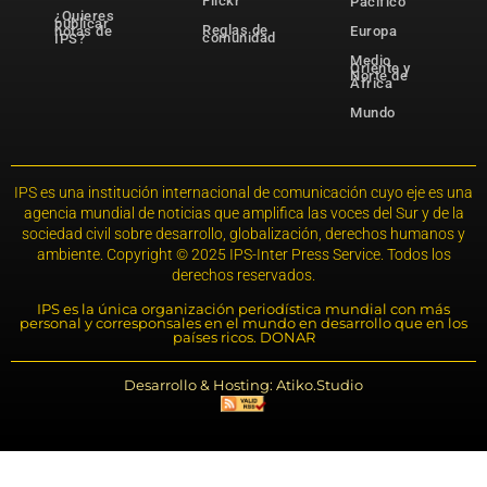
Flickr
Pacífico
¿Quieres
publicar
Reglas de
notas de
Europa
comunidad
IPS?
Medio
Oriente y
Norte de
África
Mundo
IPS es una institución internacional de comunicación cuyo eje es una
agencia mundial de noticias que amplifica las voces del Sur y de la
sociedad civil sobre desarrollo, globalización, derechos humanos y
ambiente. Copyright © 2025 IPS-Inter Press Service. Todos los
derechos reservados.
IPS es la única organización periodística mundial con más
personal y corresponsales en el mundo en desarrollo que en los
países ricos. DONAR
Desarrollo & Hosting: Atiko.Studio