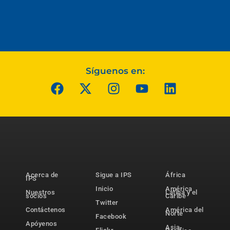
Síguenos en:
Acerca de
Sigue a IPS
África
IPS
Inicio
América
Nuestros
Latina y el
socios
Caribe
Twitter
Contáctenos
América del
Norte
Facebook
Apóyenos
Asia-