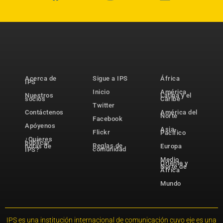
Acerca de
Sigue a IPS
África
IPS
Inicio
América
Nuestros
Latina y el
socios
Caribe
Twitter
Contáctenos
América del
Norte
Facebook
Apóyenos
Asia-
Flickr
Pacífico
¿Quieres
publicar
Reglas de
notas de
Europa
comunidad
IPS?
Medio
Oriente y
Norte de
África
Mundo
IPS es una institución internacional de comunicación cuyo eje es una