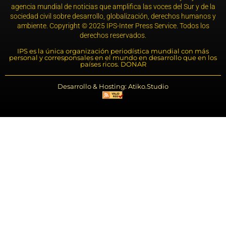
agencia mundial de noticias que amplifica las voces del Sur y de la
sociedad civil sobre desarrollo, globalización, derechos humanos y
ambiente. Copyright © 2025 IPS-Inter Press Service. Todos los
derechos reservados.
IPS es la única organización periodística mundial con más
personal y corresponsales en el mundo en desarrollo que en los
países ricos. DONAR
Desarrollo & Hosting: Atiko.Studio