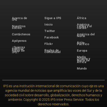
Acerca de
Sigue a IPS
África
IPS
Inicio
América
Nuestros
Latina y el
socios
Caribe
Twitter
Contáctenos
América del
Norte
Facebook
Apóyenos
Asia-
Flickr
Pacífico
¿Quieres
publicar
Reglas de
notas de
Europa
comunidad
IPS?
Medio
Oriente y
Norte de
África
Mundo
IPS es una institución internacional de comunicación cuyo eje es una
agencia mundial de noticias que amplifica las voces del Sur y de la
sociedad civil sobre desarrollo, globalización, derechos humanos y
ambiente. Copyright © 2025 IPS-Inter Press Service. Todos los
derechos reservados.