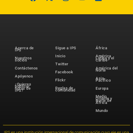
Acerca de
Sigue a IPS
África
IPS
Inicio
América
Nuestros
Latina y el
socios
Caribe
Twitter
Contáctenos
América del
Norte
Facebook
Apóyenos
Asia-
Flickr
Pacífico
¿Quieres
publicar
Reglas de
notas de
Europa
comunidad
IPS?
Medio
Oriente y
Norte de
África
Mundo
IPS es una institución internacional de comunicación cuyo eje es una