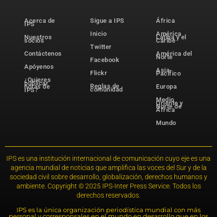
Acerca de
Sigue a IPS
África
IPS
Inicio
América
Nuestros
Latina y el
socios
Caribe
Twitter
Contáctenos
América del
Norte
Facebook
Apóyenos
Asia-
Flickr
Pacífico
¿Quieres
publicar
Reglas de
notas de
Europa
comunidad
IPS?
Medio
Oriente y
Norte de
África
Mundo
IPS es una institución internacional de comunicación cuyo eje es una
agencia mundial de noticias que amplifica las voces del Sur y de la
sociedad civil sobre desarrollo, globalización, derechos humanos y
ambiente. Copyright © 2025 IPS-Inter Press Service. Todos los
derechos reservados.
IPS es la única organización periodística mundial con más
personal y corresponsales en el mundo en desarrollo que en los