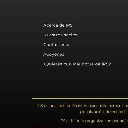
Acerca de IPS
Nuestros socios
Contáctenos
Apóyenos
¿Quieres publicar notas de IPS?
IPS es una institución internacional de comunicac
globalización, derechos 
IPS es la única organización periodí