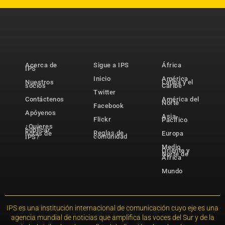
Acerca de
Sigue a IPS
África
IPS
Inicio
América
Nuestros
Latina y el
socios
Caribe
Twitter
Contáctenos
América del
Norte
Facebook
Apóyenos
Asia-
Flickr
Pacífico
¿Quieres
publicar
Reglas de
notas de
Europa
comunidad
IPS?
Medio
Oriente y
Norte de
África
Mundo
IPS es una institución internacional de comunicación cuyo eje es una
agencia mundial de noticias que amplifica las voces del Sur y de la