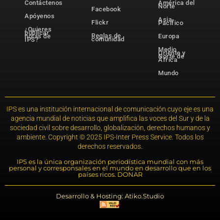
Contáctenos
América del
Norte
Facebook
Apóyenos
Asia-
Flickr
Pacífico
¿Quieres
publicar
Reglas de
notas de
Europa
comunidad
IPS?
Medio
Oriente y
Norte de
África
Mundo
IPS es una institución internacional de comunicación cuyo eje es una
agencia mundial de noticias que amplifica las voces del Sur y de la
sociedad civil sobre desarrollo, globalización, derechos humanos y
ambiente. Copyright © 2025 IPS-Inter Press Service. Todos los
derechos reservados.
IPS es la única organización periodística mundial con más
personal y corresponsales en el mundo en desarrollo que en los
países ricos. DONAR
Desarrollo & Hosting: Atiko.Studio