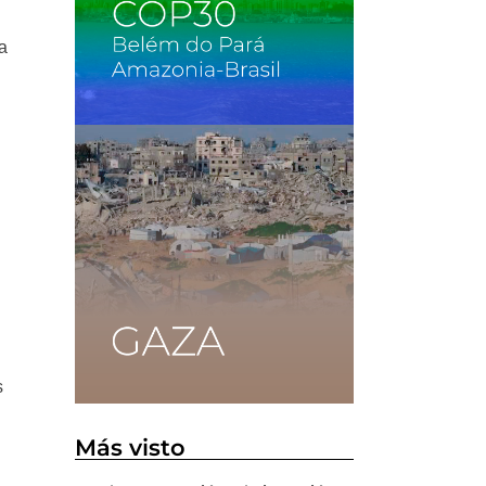
ra
s
Más visto