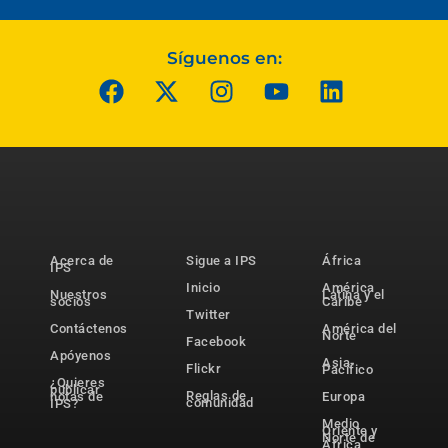
Síguenos en:
Acerca de
Sigue a IPS
África
IPS
Inicio
América
Nuestros
Latina y el
socios
Caribe
Twitter
Contáctenos
América del
Norte
Facebook
Apóyenos
Asia-
Flickr
Pacífico
¿Quieres
publicar
Reglas de
notas de
Europa
comunidad
IPS?
Medio
Oriente y
Norte de
África