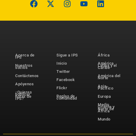
Acerca de
Sigue a IPS
África
IPS
Inicio
América
Nuestros
Latina y el
socios
Caribe
Twitter
Contáctenos
América del
Norte
Facebook
Apóyenos
Asia-
Flickr
Pacífico
¿Quieres
publicar
Reglas de
notas de
Europa
comunidad
IPS?
Medio
Oriente y
Norte de
África
Mundo