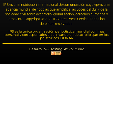
IPS es una institución internacional de comunicación cuyo eje es una
agencia mundial de noticias que amplifica las voces del Sur y de la
sociedad civil sobre desarrollo, globalización, derechos humanos y
ambiente. Copyright © 2025 IPS-Inter Press Service. Todos los
derechos reservados.
IPS es la única organización periodística mundial con más
personal y corresponsales en el mundo en desarrollo que en los
países ricos. DONAR
Desarrollo & Hosting: Atiko.Studio